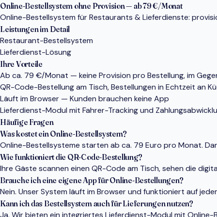
Online-Bestellsystem ohne Provision — ab 79 €/Monat
Online-Bestellsystem für Restaurants & Lieferdienste: provis
Leistungen im Detail
Restaurant-Bestellsystem
Lieferdienst-Lösung
Ihre Vorteile
Ab ca. 79 €/Monat — keine Provision pro Bestellung, im Gege
QR-Code-Bestellung am Tisch, Bestellungen in Echtzeit an K
Läuft im Browser — Kunden brauchen keine App
Lieferdienst-Modul mit Fahrer-Tracking und Zahlungsabwickl
Häufige Fragen
Was kostet ein Online-Bestellsystem?
Online-Bestellsysteme starten ab ca. 79 Euro pro Monat. Da
Wie funktioniert die QR-Code-Bestellung?
Ihre Gäste scannen einen QR-Code am Tisch, sehen die digital
Brauche ich eine eigene App für Online-Bestellungen?
Nein. Unser System läuft im Browser und funktioniert auf jed
Kann ich das Bestellsystem auch für Lieferungen nutzen?
Ja. Wir bieten ein integriertes Lieferdienst-Modul mit Onlin