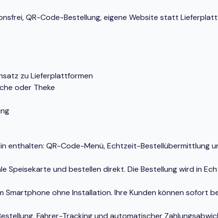
ionsfrei, QR-Code-Bestellung, eigene Website statt Lieferplat
nsatz zu Lieferplattformen
üche oder Theke
ung
rin enthalten: QR-Code-Menü, Echtzeit-Bestellübermittlung 
e Speisekarte und bestellen direkt. Die Bestellung wird in E
em Smartphone ohne Installation. Ihre Kunden können sofort be
e-Bestellung, Fahrer-Tracking und automatischer Zahlungsabwic