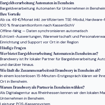
Bargeldverarbeitung Automaten in Bensheim
Bargeldverarbeitung Automaten für Unternehmen in Bensheim (
Ihre Vorteile
Ab ca. 49 €/Monat inkl. zertifiziertem TSE-Modul, Hardware
100 % finanzamtkonform nach KassenSichV
Offline-fähig — Daten synchronisieren automatisch
Echtzeit-Auswertungen, Warenwirtschaft und Personalverwa
Einrichtung und Support vor Ort in der Region
Häufige Fragen
Wer bietet Bargeldverarbeitung Automaten in Bensheim an?
Brandwery ist Ihr lokaler Partner für Bargeldverarbeitung 
und darüber hinaus.
Wie läuft die Zusammenarbeit mit Brandwery in Bensheim ab?
In einem kostenlosen 15-Minuten-Erstgespräch klären wir Ihr
Ort in Bensheim.
Warum Brandwery als Partner in Bensheim wählen?
Als Digitalagentur aus Rheinhessen kennen wir den lokalen 
Unternehmen in Bensheim.
Leistung:
POS-Kassensystem