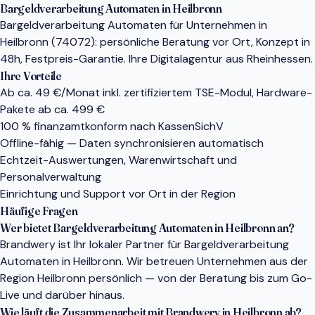
Bargeldverarbeitung Automaten in Heilbronn
Bargeldverarbeitung Automaten für Unternehmen in
Heilbronn (74072): persönliche Beratung vor Ort, Konzept in
48h, Festpreis-Garantie. Ihre Digitalagentur aus Rheinhessen.
Ihre Vorteile
Ab ca. 49 €/Monat inkl. zertifiziertem TSE-Modul, Hardware-
Pakete ab ca. 499 €
100 % finanzamtkonform nach KassenSichV
Offline-fähig — Daten synchronisieren automatisch
Echtzeit-Auswertungen, Warenwirtschaft und
Personalverwaltung
Einrichtung und Support vor Ort in der Region
Häufige Fragen
Wer bietet Bargeldverarbeitung Automaten in Heilbronn an?
Brandwery ist Ihr lokaler Partner für Bargeldverarbeitung
Automaten in Heilbronn. Wir betreuen Unternehmen aus der
Region Heilbronn persönlich — von der Beratung bis zum Go-
Live und darüber hinaus.
Wie läuft die Zusammenarbeit mit Brandwery in Heilbronn ab?