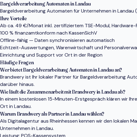
Bargeldverarbeitung Automaten in Landau
Bargeldverarbeitung Automaten für Unternehmen in Landau (76
Ihre Vorteile
Ab ca. 49 €/Monat inkl. zertifiziertem TSE-Modul, Hardware
100 % finanzamtkonform nach KassenSichV
Offline-fähig — Daten synchronisieren automatisch
Echtzeit-Auswertungen, Warenwirtschaft und Personalverwa
Einrichtung und Support vor Ort in der Region
Häufige Fragen
Wer bietet Bargeldverarbeitung Automaten in Landau an?
Brandwery ist Ihr lokaler Partner für Bargeldverarbeitung 
darüber hinaus.
Wie läuft die Zusammenarbeit mit Brandwery in Landau ab?
In einem kostenlosen 15-Minuten-Erstgespräch klären wir Ihr
Ort in Landau.
Warum Brandwery als Partner in Landau wählen?
Als Digitalagentur aus Rheinhessen kennen wir den lokalen 
Unternehmen in Landau.
Leistung:
POS-Kassensystem