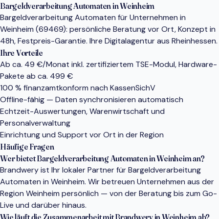
Bargeldverarbeitung Automaten in Weinheim
Bargeldverarbeitung Automaten für Unternehmen in
Weinheim (69469): persönliche Beratung vor Ort, Konzept in
48h, Festpreis-Garantie. Ihre Digitalagentur aus Rheinhessen.
Ihre Vorteile
Ab ca. 49 €/Monat inkl. zertifiziertem TSE-Modul, Hardware-
Pakete ab ca. 499 €
100 % finanzamtkonform nach KassenSichV
Offline-fähig — Daten synchronisieren automatisch
Echtzeit-Auswertungen, Warenwirtschaft und
Personalverwaltung
Einrichtung und Support vor Ort in der Region
Häufige Fragen
Wer bietet Bargeldverarbeitung Automaten in Weinheim an?
Brandwery ist Ihr lokaler Partner für Bargeldverarbeitung
Automaten in Weinheim. Wir betreuen Unternehmen aus der
Region Weinheim persönlich — von der Beratung bis zum Go-
Live und darüber hinaus.
Wie läuft die Zusammenarbeit mit Brandwery in Weinheim ab?