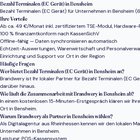
Bezahl Terminalen (EC Gerät) in Bensheim
Bezahl Terminalen (EC Gerät) für Unternehmen in Bensheim (64
Ihre Vorteile
Ab ca. 49 €/Monat inkl. zertifiziertem TSE-Modul, Hardware
100 % finanzamtkonform nach KassenSichV
Offline-fähig — Daten synchronisieren automatisch
Echtzeit-Auswertungen, Warenwirtschaft und Personalverwa
Einrichtung und Support vor Ort in der Region
Häufige Fragen
Wer bietet Bezahl Terminalen (EC Gerät) in Bensheim an?
Brandwery ist Ihr lokaler Partner für Bezahl Terminalen (EC
darüber hinaus.
Wie läuft die Zusammenarbeit mit Brandwery in Bensheim ab?
In einem kostenlosen 15-Minuten-Erstgespräch klären wir Ihr
Ort in Bensheim.
Warum Brandwery als Partner in Bensheim wählen?
Als Digitalagentur aus Rheinhessen kennen wir den lokalen 
Unternehmen in Bensheim.
Leistung:
POS-Kassensystem