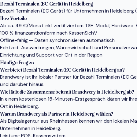
Bezahl Terminalen (EC Gerät) in Heidelberg
Bezahl Terminalen (EC Gerät) für Unternehmen in Heidelberg (
Ihre Vorteile
Ab ca. 49 €/Monat inkl. zertifiziertem TSE-Modul, Hardware
100 % finanzamtkonform nach KassenSichV
Offline-fähig — Daten synchronisieren automatisch
Echtzeit-Auswertungen, Warenwirtschaft und Personalverwa
Einrichtung und Support vor Ort in der Region
Häufige Fragen
Wer bietet Bezahl Terminalen (EC Gerät) in Heidelberg an?
Brandwery ist Ihr lokaler Partner für Bezahl Terminalen (EC 
und darüber hinaus.
Wie läuft die Zusammenarbeit mit Brandwery in Heidelberg ab?
In einem kostenlosen 15-Minuten-Erstgespräch klären wir Ihr
Ort in Heidelberg.
Warum Brandwery als Partner in Heidelberg wählen?
Als Digitalagentur aus Rheinhessen kennen wir den lokalen 
Unternehmen in Heidelberg.
Leistung:
POS-Kassensystem