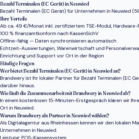
Bezahl Terminalen (EC Gerät) in Neuwied
Bezahl Terminalen (EC Gerät) für Unternehmen in Neuwied (565
Ihre Vorteile
Ab ca. 49 €/Monat inkl. zertifiziertem TSE-Modul, Hardware
100 % finanzamtkonform nach KassenSichV
Offline-fähig — Daten synchronisieren automatisch
Echtzeit-Auswertungen, Warenwirtschaft und Personalverwa
Einrichtung und Support vor Ort in der Region
Häufige Fragen
Wer bietet Bezahl Terminalen (EC Gerät) in Neuwied an?
Brandwery ist Ihr lokaler Partner für Bezahl Terminalen (EC
darüber hinaus.
Wie läuft die Zusammenarbeit mit Brandwery in Neuwied ab?
In einem kostenlosen 15-Minuten-Erstgespräch klären wir Ihr
Ort in Neuwied.
Warum Brandwery als Partner in Neuwied wählen?
Als Digitalagentur aus Rheinhessen kennen wir den lokalen 
Unternehmen in Neuwied.
Leistung:
POS-Kassensystem