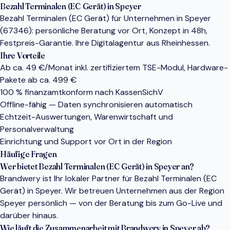
Bezahl Terminalen (EC Gerät) in Speyer
Bezahl Terminalen (EC Gerät) für Unternehmen in Speyer
(67346): persönliche Beratung vor Ort, Konzept in 48h,
Festpreis-Garantie. Ihre Digitalagentur aus Rheinhessen.
Ihre Vorteile
Ab ca. 49 €/Monat inkl. zertifiziertem TSE-Modul, Hardware-
Pakete ab ca. 499 €
100 % finanzamtkonform nach KassenSichV
Offline-fähig — Daten synchronisieren automatisch
Echtzeit-Auswertungen, Warenwirtschaft und
Personalverwaltung
Einrichtung und Support vor Ort in der Region
Häufige Fragen
Wer bietet Bezahl Terminalen (EC Gerät) in Speyer an?
Brandwery ist Ihr lokaler Partner für Bezahl Terminalen (EC
Gerät) in Speyer. Wir betreuen Unternehmen aus der Region
Speyer persönlich — von der Beratung bis zum Go-Live und
darüber hinaus.
Wie läuft die Zusammenarbeit mit Brandwery in Speyer ab?