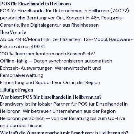
POS für Einzelhandel in Heilbronn
POS für Einzelhandel für Unternehmen in Heilbronn (74072):
persönliche Beratung vor Ort, Konzept in 48h, Festpreis-
Garantie. Ihre Digitalagentur aus Rheinhessen.
Ihre Vorteile
Ab ca. 49 €/Monat inkl. zertifiziertem TSE-Modul, Hardware-
Pakete ab ca. 499 €
100 % finanzamtkonform nach KassenSichV
Offline-fähig — Daten synchronisieren automatisch
Echtzeit-Auswertungen, Warenwirtschaft und
Personalverwaltung
Einrichtung und Support vor Ort in der Region
Häufige Fragen
Wer bietet POS für Einzelhandel in Heilbronn an?
Brandwery ist Ihr lokaler Partner für POS für Einzelhandel in
Heilbronn. Wir betreuen Unternehmen aus der Region
Heilbronn persönlich — von der Beratung bis zum Go-Live
und darüber hinaus.
Wie läuft die Zusammenarbeit mit Brandwery in Heilbronn ab?