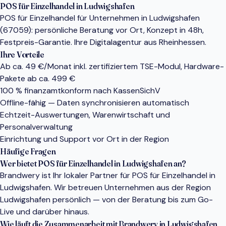
POS für Einzelhandel in Ludwigshafen
POS für Einzelhandel für Unternehmen in Ludwigshafen
(67059): persönliche Beratung vor Ort, Konzept in 48h,
Festpreis-Garantie. Ihre Digitalagentur aus Rheinhessen.
Ihre Vorteile
Ab ca. 49 €/Monat inkl. zertifiziertem TSE-Modul, Hardware-
Pakete ab ca. 499 €
100 % finanzamtkonform nach KassenSichV
Offline-fähig — Daten synchronisieren automatisch
Echtzeit-Auswertungen, Warenwirtschaft und
Personalverwaltung
Einrichtung und Support vor Ort in der Region
Häufige Fragen
Wer bietet POS für Einzelhandel in Ludwigshafen an?
Brandwery ist Ihr lokaler Partner für POS für Einzelhandel in
Ludwigshafen. Wir betreuen Unternehmen aus der Region
Ludwigshafen persönlich — von der Beratung bis zum Go-
Live und darüber hinaus.
Wie läuft die Zusammenarbeit mit Brandwery in Ludwigshafen