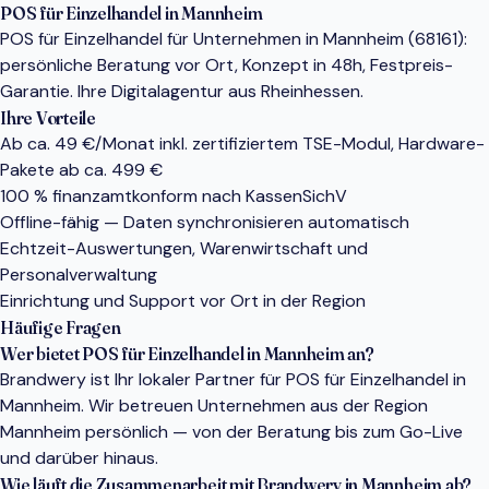
POS für Einzelhandel in Mannheim
POS für Einzelhandel für Unternehmen in Mannheim (68161):
persönliche Beratung vor Ort, Konzept in 48h, Festpreis-
Garantie. Ihre Digitalagentur aus Rheinhessen.
Ihre Vorteile
Ab ca. 49 €/Monat inkl. zertifiziertem TSE-Modul, Hardware-
Pakete ab ca. 499 €
100 % finanzamtkonform nach KassenSichV
Offline-fähig — Daten synchronisieren automatisch
Echtzeit-Auswertungen, Warenwirtschaft und
Personalverwaltung
Einrichtung und Support vor Ort in der Region
Häufige Fragen
Wer bietet POS für Einzelhandel in Mannheim an?
Brandwery ist Ihr lokaler Partner für POS für Einzelhandel in
Mannheim. Wir betreuen Unternehmen aus der Region
Mannheim persönlich — von der Beratung bis zum Go-Live
und darüber hinaus.
Wie läuft die Zusammenarbeit mit Brandwery in Mannheim ab?