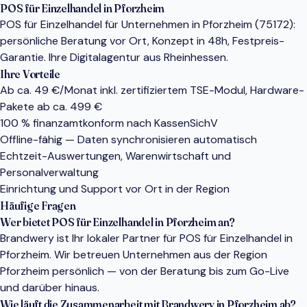
POS für Einzelhandel in Pforzheim
POS für Einzelhandel für Unternehmen in Pforzheim (75172):
persönliche Beratung vor Ort, Konzept in 48h, Festpreis-
Garantie. Ihre Digitalagentur aus Rheinhessen.
Ihre Vorteile
Ab ca. 49 €/Monat inkl. zertifiziertem TSE-Modul, Hardware-
Pakete ab ca. 499 €
100 % finanzamtkonform nach KassenSichV
Offline-fähig — Daten synchronisieren automatisch
Echtzeit-Auswertungen, Warenwirtschaft und
Personalverwaltung
Einrichtung und Support vor Ort in der Region
Häufige Fragen
Wer bietet POS für Einzelhandel in Pforzheim an?
Brandwery ist Ihr lokaler Partner für POS für Einzelhandel in
Pforzheim. Wir betreuen Unternehmen aus der Region
Pforzheim persönlich — von der Beratung bis zum Go-Live
und darüber hinaus.
Wie läuft die Zusammenarbeit mit Brandwery in Pforzheim ab?