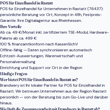
POS für Einzelhandel in Rastatt
POS für Einzelhandel für Unternehmen in Rastatt (76437):
persönliche Beratung vor Ort, Konzept in 48h, Festpreis-
Garantie. Ihre Digitalagentur aus Rheinhessen.
Ihre Vorteile
Ab ca. 49 €/Monat inkl. zertifiziertem TSE-Modul, Hardware-
Pakete ab ca. 499 €
100 % finanzamtkonform nach KassenSichV
Offline-fähig — Daten synchronisieren automatisch
Echtzeit-Auswertungen, Warenwirtschaft und
Personalverwaltung
Einrichtung und Support vor Ort in der Region
Häufige Fragen
Wer bietet POS für Einzelhandel in Rastatt an?
Brandwery ist Ihr lokaler Partner für POS für Einzelhandel in
Rastatt. Wir betreuen Unternehmen aus der Region Rastatt
persönlich — von der Beratung bis zum Go-Live und darüber
hinaus.
Wie läuft die Zusammenarbeit mit Brandwery in Rastatt ab?