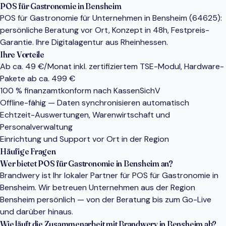
POS für Gastronomie in Bensheim
POS für Gastronomie für Unternehmen in Bensheim (64625):
persönliche Beratung vor Ort, Konzept in 48h, Festpreis-
Garantie. Ihre Digitalagentur aus Rheinhessen.
Ihre Vorteile
Ab ca. 49 €/Monat inkl. zertifiziertem TSE-Modul, Hardware-
Pakete ab ca. 499 €
100 % finanzamtkonform nach KassenSichV
Offline-fähig — Daten synchronisieren automatisch
Echtzeit-Auswertungen, Warenwirtschaft und
Personalverwaltung
Einrichtung und Support vor Ort in der Region
Häufige Fragen
Wer bietet POS für Gastronomie in Bensheim an?
Brandwery ist Ihr lokaler Partner für POS für Gastronomie in
Bensheim. Wir betreuen Unternehmen aus der Region
Bensheim persönlich — von der Beratung bis zum Go-Live
und darüber hinaus.
Wie läuft die Zusammenarbeit mit Brandwery in Bensheim ab?