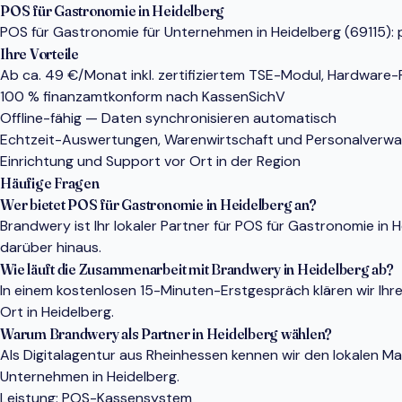
POS für Gastronomie in Heidelberg
POS für Gastronomie für Unternehmen in Heidelberg (69115): p
Ihre Vorteile
Ab ca. 49 €/Monat inkl. zertifiziertem TSE-Modul, Hardware
100 % finanzamtkonform nach KassenSichV
Offline-fähig — Daten synchronisieren automatisch
Echtzeit-Auswertungen, Warenwirtschaft und Personalverwa
Einrichtung und Support vor Ort in der Region
Häufige Fragen
Wer bietet POS für Gastronomie in Heidelberg an?
Brandwery ist Ihr lokaler Partner für POS für Gastronomie i
darüber hinaus.
Wie läuft die Zusammenarbeit mit Brandwery in Heidelberg ab?
In einem kostenlosen 15-Minuten-Erstgespräch klären wir Ihr
Ort in Heidelberg.
Warum Brandwery als Partner in Heidelberg wählen?
Als Digitalagentur aus Rheinhessen kennen wir den lokalen 
Unternehmen in Heidelberg.
Leistung:
POS-Kassensystem