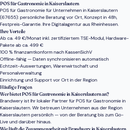
POS für Gastronomie in Kaiserslautern
POS für Gastronomie für Unternehmen in Kaiserslautern
(67655): persönliche Beratung vor Ort, Konzept in 48h,
Festpreis-Garantie. Ihre Digitalagentur aus Rheinhessen.
Ihre Vorteile
Ab ca. 49 €/Monat inkl. zertifiziertem TSE-Modul, Hardware-
Pakete ab ca. 499 €
100 % finanzamtkonform nach KassenSichV
Offline-fähig — Daten synchronisieren automatisch
Echtzeit-Auswertungen, Warenwirtschaft und
Personalverwaltung
Einrichtung und Support vor Ort in der Region
Häufige Fragen
Wer bietet POS für Gastronomie in Kaiserslautern an?
Brandwery ist Ihr lokaler Partner für POS für Gastronomie in
Kaiserslautern. Wir betreuen Unternehmen aus der Region
Kaiserslautern persönlich — von der Beratung bis zum Go-
Live und darüber hinaus.
Wie läuft die Zusammenarbeit mit Brandwery in Kaiserslautern