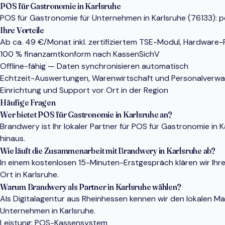
POS für Gastronomie in Karlsruhe
POS für Gastronomie für Unternehmen in Karlsruhe (76133): pe
Ihre Vorteile
Ab ca. 49 €/Monat inkl. zertifiziertem TSE-Modul, Hardware
100 % finanzamtkonform nach KassenSichV
Offline-fähig — Daten synchronisieren automatisch
Echtzeit-Auswertungen, Warenwirtschaft und Personalverwa
Einrichtung und Support vor Ort in der Region
Häufige Fragen
Wer bietet POS für Gastronomie in Karlsruhe an?
Brandwery ist Ihr lokaler Partner für POS für Gastronomie i
hinaus.
Wie läuft die Zusammenarbeit mit Brandwery in Karlsruhe ab?
In einem kostenlosen 15-Minuten-Erstgespräch klären wir Ihr
Ort in Karlsruhe.
Warum Brandwery als Partner in Karlsruhe wählen?
Als Digitalagentur aus Rheinhessen kennen wir den lokalen 
Unternehmen in Karlsruhe.
Leistung:
POS-Kassensystem