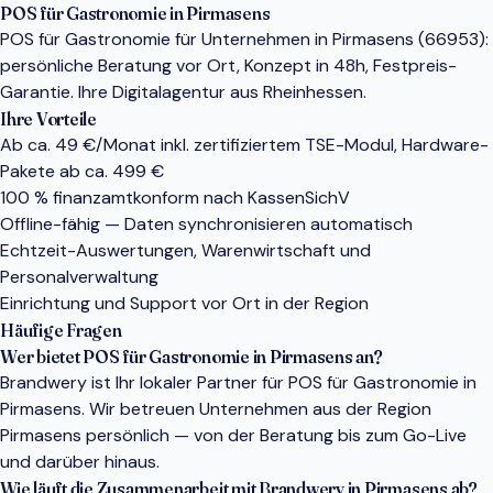
POS für Gastronomie in Pirmasens
POS für Gastronomie für Unternehmen in Pirmasens (66953):
persönliche Beratung vor Ort, Konzept in 48h, Festpreis-
Garantie. Ihre Digitalagentur aus Rheinhessen.
Ihre Vorteile
Ab ca. 49 €/Monat inkl. zertifiziertem TSE-Modul, Hardware-
Pakete ab ca. 499 €
100 % finanzamtkonform nach KassenSichV
Offline-fähig — Daten synchronisieren automatisch
Echtzeit-Auswertungen, Warenwirtschaft und
Personalverwaltung
Einrichtung und Support vor Ort in der Region
Häufige Fragen
Wer bietet POS für Gastronomie in Pirmasens an?
Brandwery ist Ihr lokaler Partner für POS für Gastronomie in
Pirmasens. Wir betreuen Unternehmen aus der Region
Pirmasens persönlich — von der Beratung bis zum Go-Live
und darüber hinaus.
Wie läuft die Zusammenarbeit mit Brandwery in Pirmasens ab?