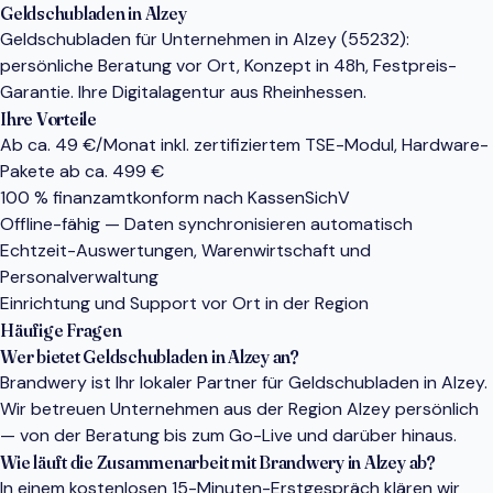
Geldschubladen in Alzey
Geldschubladen für Unternehmen in Alzey (55232):
persönliche Beratung vor Ort, Konzept in 48h, Festpreis-
Garantie. Ihre Digitalagentur aus Rheinhessen.
Ihre Vorteile
Ab ca. 49 €/Monat inkl. zertifiziertem TSE-Modul, Hardware-
Pakete ab ca. 499 €
100 % finanzamtkonform nach KassenSichV
Offline-fähig — Daten synchronisieren automatisch
Echtzeit-Auswertungen, Warenwirtschaft und
Personalverwaltung
Einrichtung und Support vor Ort in der Region
Häufige Fragen
Wer bietet Geldschubladen in Alzey an?
Brandwery ist Ihr lokaler Partner für Geldschubladen in Alzey.
Wir betreuen Unternehmen aus der Region Alzey persönlich
— von der Beratung bis zum Go-Live und darüber hinaus.
Wie läuft die Zusammenarbeit mit Brandwery in Alzey ab?
In einem kostenlosen 15-Minuten-Erstgespräch klären wir