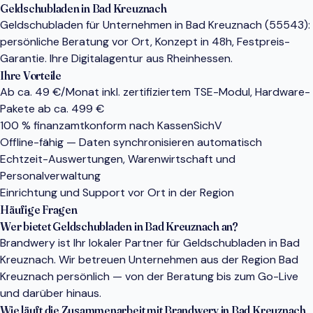
Geldschubladen in Bad Kreuznach
Geldschubladen für Unternehmen in Bad Kreuznach (55543):
persönliche Beratung vor Ort, Konzept in 48h, Festpreis-
Garantie. Ihre Digitalagentur aus Rheinhessen.
Ihre Vorteile
Ab ca. 49 €/Monat inkl. zertifiziertem TSE-Modul, Hardware-
Pakete ab ca. 499 €
100 % finanzamtkonform nach KassenSichV
Offline-fähig — Daten synchronisieren automatisch
Echtzeit-Auswertungen, Warenwirtschaft und
Personalverwaltung
Einrichtung und Support vor Ort in der Region
Häufige Fragen
Wer bietet Geldschubladen in Bad Kreuznach an?
Brandwery ist Ihr lokaler Partner für Geldschubladen in Bad
Kreuznach. Wir betreuen Unternehmen aus der Region Bad
Kreuznach persönlich — von der Beratung bis zum Go-Live
und darüber hinaus.
Wie läuft die Zusammenarbeit mit Brandwery in Bad Kreuznach