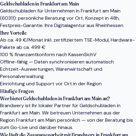
Geldschubladen in Frankfurt am Main
Geldschubladen für Unternehmen in Frankfurt am Main
(60311): persönliche Beratung vor Ort, Konzept in 48h,
Festpreis-Garantie. Ihre Digitalagentur aus Rheinhessen.
Ihre Vorteile
Ab ca. 49 €/Monat inkl. zertifiziertem TSE-Modul, Hardware-
Pakete ab ca. 499 €
100 % finanzamtkonform nach KassenSichV
Offline-fähig — Daten synchronisieren automatisch
Echtzeit-Auswertungen, Warenwirtschaft und
Personalverwaltung
Einrichtung und Support vor Ort in der Region
Häufige Fragen
Wer bietet Geldschubladen in Frankfurt am Main an?
Brandwery ist Ihr lokaler Partner für Geldschubladen in
Frankfurt am Main. Wir betreuen Unternehmen aus der
Region Frankfurt am Main persönlich — von der Beratung bis
zum Go-Live und darüber hinaus.
Wie läuft die Zusammenarbeit mit Brandwery in Frankfurt am