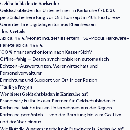
Geldschubladen in Karlsruhe
Geldschubladen für Unternehmen in Karlsruhe (76133):
persönliche Beratung vor Ort, Konzept in 48h, Festpreis-
Garantie. Ihre Digitalagentur aus Rheinhessen.
Ihre Vorteile
Ab ca. 49 €/Monat inkl. zertifiziertem TSE-Modul, Hardware-
Pakete ab ca. 499 €
100 % finanzamtkonform nach KassenSichV
Offline-fähig — Daten synchronisieren automatisch
Echtzeit-Auswertungen, Warenwirtschaft und
Personalverwaltung
Einrichtung und Support vor Ort in der Region
Häufige Fragen
Wer bietet Geldschubladen in Karlsruhe an?
Brandwery ist Ihr lokaler Partner für Geldschubladen in
Karlsruhe. Wir betreuen Unternehmen aus der Region
Karlsruhe persönlich — von der Beratung bis zum Go-Live
und darüber hinaus.
Wie läuft die Zusammenarbeit mit Brandwery in Karlsruhe ab?