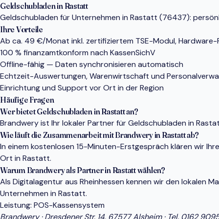
Geldschubladen in Rastatt
Geldschubladen für Unternehmen in Rastatt (76437): persönli
Ihre Vorteile
Ab ca. 49 €/Monat inkl. zertifiziertem TSE-Modul, Hardware
100 % finanzamtkonform nach KassenSichV
Offline-fähig — Daten synchronisieren automatisch
Echtzeit-Auswertungen, Warenwirtschaft und Personalverwa
Einrichtung und Support vor Ort in der Region
Häufige Fragen
Wer bietet Geldschubladen in Rastatt an?
Brandwery ist Ihr lokaler Partner für Geldschubladen in Ras
Wie läuft die Zusammenarbeit mit Brandwery in Rastatt ab?
In einem kostenlosen 15-Minuten-Erstgespräch klären wir Ihr
Ort in Rastatt.
Warum Brandwery als Partner in Rastatt wählen?
Als Digitalagentur aus Rheinhessen kennen wir den lokalen 
Unternehmen in Rastatt.
Leistung:
POS-Kassensystem
Brandwery · Dresdener Str. 14, 67577 Alsheim · Tel.
0162 909