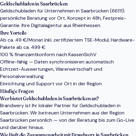
Geldschubladen in Saarbrücken
Geldschubladen für Unternehmen in Saarbrücken (66111):
persönliche Beratung vor Ort, Konzept in 48h, Festpreis-
Garantie. Ihre Digitalagentur aus Rheinhessen.
Ihre Vorteile
Ab ca. 49 €/Monat inkl. zertifiziertem TSE-Modul, Hardware-
Pakete ab ca. 499 €
100 % finanzamtkonform nach KassenSichV
Offline-fähig — Daten synchronisieren automatisch
Echtzeit-Auswertungen, Warenwirtschaft und
Personalverwaltung
Einrichtung und Support vor Ort in der Region
Häufige Fragen
Wer bietet Geldschubladen in Saarbrücken an?
Brandwery ist Ihr lokaler Partner für Geldschubladen in
Saarbrücken. Wir betreuen Unternehmen aus der Region
Saarbrücken persönlich — von der Beratung bis zum Go-Live
und darüber hinaus.
Wie läuft die Zusammenarbeit mit Brandwery in Saarbrücken