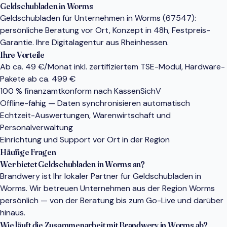
Geldschubladen in Worms
Geldschubladen für Unternehmen in Worms (67547):
persönliche Beratung vor Ort, Konzept in 48h, Festpreis-
Garantie. Ihre Digitalagentur aus Rheinhessen.
Ihre Vorteile
Ab ca. 49 €/Monat inkl. zertifiziertem TSE-Modul, Hardware-
Pakete ab ca. 499 €
100 % finanzamtkonform nach KassenSichV
Offline-fähig — Daten synchronisieren automatisch
Echtzeit-Auswertungen, Warenwirtschaft und
Personalverwaltung
Einrichtung und Support vor Ort in der Region
Häufige Fragen
Wer bietet Geldschubladen in Worms an?
Brandwery ist Ihr lokaler Partner für Geldschubladen in
Worms. Wir betreuen Unternehmen aus der Region Worms
persönlich — von der Beratung bis zum Go-Live und darüber
hinaus.
Wie läuft die Zusammenarbeit mit Brandwery in Worms ab?