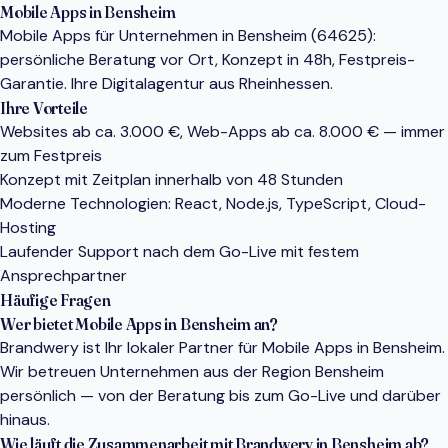
Mobile Apps in Bensheim
Mobile Apps für Unternehmen in Bensheim (64625):
persönliche Beratung vor Ort, Konzept in 48h, Festpreis-
Garantie. Ihre Digitalagentur aus Rheinhessen.
Ihre Vorteile
Websites ab ca. 3.000 €, Web-Apps ab ca. 8.000 € — immer
zum Festpreis
Konzept mit Zeitplan innerhalb von 48 Stunden
Moderne Technologien: React, Node.js, TypeScript, Cloud-
Hosting
Laufender Support nach dem Go-Live mit festem
Ansprechpartner
Häufige Fragen
Wer bietet Mobile Apps in Bensheim an?
Brandwery ist Ihr lokaler Partner für Mobile Apps in Bensheim.
Wir betreuen Unternehmen aus der Region Bensheim
persönlich — von der Beratung bis zum Go-Live und darüber
hinaus.
Wie läuft die Zusammenarbeit mit Brandwery in Bensheim ab?