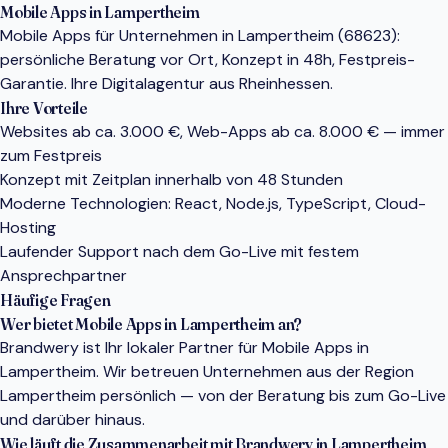
Mobile Apps in Lampertheim
Mobile Apps für Unternehmen in Lampertheim (68623):
persönliche Beratung vor Ort, Konzept in 48h, Festpreis-
Garantie. Ihre Digitalagentur aus Rheinhessen.
Ihre Vorteile
Websites ab ca. 3.000 €, Web-Apps ab ca. 8.000 € — immer
zum Festpreis
Konzept mit Zeitplan innerhalb von 48 Stunden
Moderne Technologien: React, Node.js, TypeScript, Cloud-
Hosting
Laufender Support nach dem Go-Live mit festem
Ansprechpartner
Häufige Fragen
Wer bietet Mobile Apps in Lampertheim an?
Brandwery ist Ihr lokaler Partner für Mobile Apps in
Lampertheim. Wir betreuen Unternehmen aus der Region
Lampertheim persönlich — von der Beratung bis zum Go-Live
und darüber hinaus.
Wie läuft die Zusammenarbeit mit Brandwery in Lampertheim