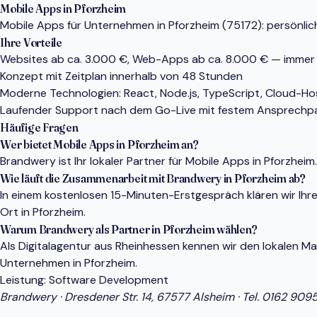
Mobile Apps in Pforzheim
Mobile Apps für Unternehmen in Pforzheim (75172): persönlich
Ihre Vorteile
Websites ab ca. 3.000 €, Web-Apps ab ca. 8.000 € — immer
Konzept mit Zeitplan innerhalb von 48 Stunden
Moderne Technologien: React, Node.js, TypeScript, Cloud-Ho
Laufender Support nach dem Go-Live mit festem Ansprechp
Häufige Fragen
Wer bietet Mobile Apps in Pforzheim an?
Brandwery ist Ihr lokaler Partner für Mobile Apps in Pforzh
Wie läuft die Zusammenarbeit mit Brandwery in Pforzheim ab?
In einem kostenlosen 15-Minuten-Erstgespräch klären wir Ihr
Ort in Pforzheim.
Warum Brandwery als Partner in Pforzheim wählen?
Als Digitalagentur aus Rheinhessen kennen wir den lokalen 
Unternehmen in Pforzheim.
Leistung:
Software Development
Brandwery · Dresdener Str. 14, 67577 Alsheim · Tel.
0162 909