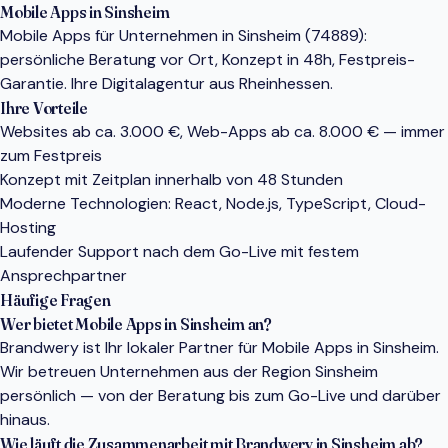
Mobile Apps in Sinsheim
Mobile Apps für Unternehmen in Sinsheim (74889):
persönliche Beratung vor Ort, Konzept in 48h, Festpreis-
Garantie. Ihre Digitalagentur aus Rheinhessen.
Ihre Vorteile
Websites ab ca. 3.000 €, Web-Apps ab ca. 8.000 € — immer
zum Festpreis
Konzept mit Zeitplan innerhalb von 48 Stunden
Moderne Technologien: React, Node.js, TypeScript, Cloud-
Hosting
Laufender Support nach dem Go-Live mit festem
Ansprechpartner
Häufige Fragen
Wer bietet Mobile Apps in Sinsheim an?
Brandwery ist Ihr lokaler Partner für Mobile Apps in Sinsheim.
Wir betreuen Unternehmen aus der Region Sinsheim
persönlich — von der Beratung bis zum Go-Live und darüber
hinaus.
Wie läuft die Zusammenarbeit mit Brandwery in Sinsheim ab?