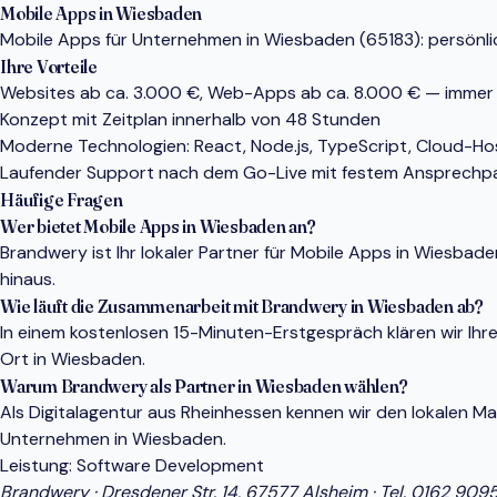
Mobile Apps in Wiesbaden
Mobile Apps für Unternehmen in Wiesbaden (65183): persönlich
Ihre Vorteile
Websites ab ca. 3.000 €, Web-Apps ab ca. 8.000 € — immer
Konzept mit Zeitplan innerhalb von 48 Stunden
Moderne Technologien: React, Node.js, TypeScript, Cloud-Ho
Laufender Support nach dem Go-Live mit festem Ansprechp
Häufige Fragen
Wer bietet Mobile Apps in Wiesbaden an?
Brandwery ist Ihr lokaler Partner für Mobile Apps in Wiesb
hinaus.
Wie läuft die Zusammenarbeit mit Brandwery in Wiesbaden ab?
In einem kostenlosen 15-Minuten-Erstgespräch klären wir Ihr
Ort in Wiesbaden.
Warum Brandwery als Partner in Wiesbaden wählen?
Als Digitalagentur aus Rheinhessen kennen wir den lokalen 
Unternehmen in Wiesbaden.
Leistung:
Software Development
Brandwery · Dresdener Str. 14, 67577 Alsheim · Tel.
0162 909