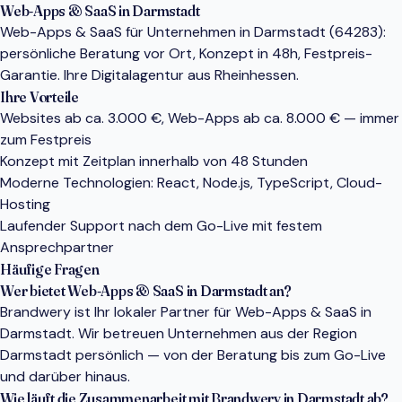
Web-Apps & SaaS in Darmstadt
Web-Apps & SaaS für Unternehmen in Darmstadt (64283):
persönliche Beratung vor Ort, Konzept in 48h, Festpreis-
Garantie. Ihre Digitalagentur aus Rheinhessen.
Ihre Vorteile
Websites ab ca. 3.000 €, Web-Apps ab ca. 8.000 € — immer
zum Festpreis
Konzept mit Zeitplan innerhalb von 48 Stunden
Moderne Technologien: React, Node.js, TypeScript, Cloud-
Hosting
Laufender Support nach dem Go-Live mit festem
Ansprechpartner
Häufige Fragen
Wer bietet Web-Apps & SaaS in Darmstadt an?
Brandwery ist Ihr lokaler Partner für Web-Apps & SaaS in
Darmstadt. Wir betreuen Unternehmen aus der Region
Darmstadt persönlich — von der Beratung bis zum Go-Live
und darüber hinaus.
Wie läuft die Zusammenarbeit mit Brandwery in Darmstadt ab?