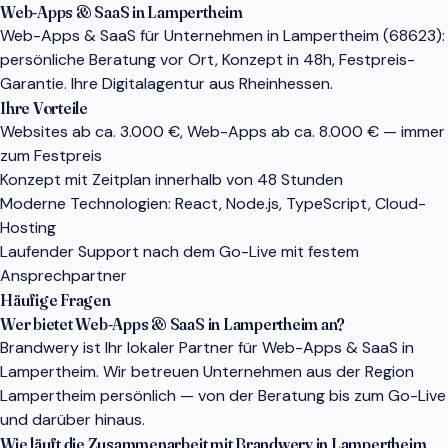
Web-Apps & SaaS in Lampertheim
Web-Apps & SaaS für Unternehmen in Lampertheim (68623):
persönliche Beratung vor Ort, Konzept in 48h, Festpreis-
Garantie. Ihre Digitalagentur aus Rheinhessen.
Ihre Vorteile
Websites ab ca. 3.000 €, Web-Apps ab ca. 8.000 € — immer
zum Festpreis
Konzept mit Zeitplan innerhalb von 48 Stunden
Moderne Technologien: React, Node.js, TypeScript, Cloud-
Hosting
Laufender Support nach dem Go-Live mit festem
Ansprechpartner
Häufige Fragen
Wer bietet Web-Apps & SaaS in Lampertheim an?
Brandwery ist Ihr lokaler Partner für Web-Apps & SaaS in
Lampertheim. Wir betreuen Unternehmen aus der Region
Lampertheim persönlich — von der Beratung bis zum Go-Live
und darüber hinaus.
Wie läuft die Zusammenarbeit mit Brandwery in Lampertheim