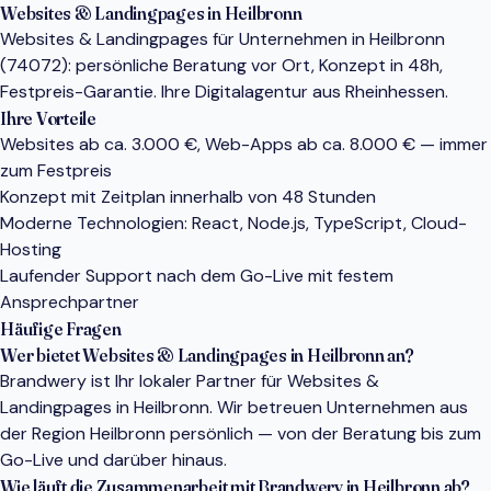
Websites & Landingpages in Heilbronn
Websites & Landingpages für Unternehmen in Heilbronn
(74072): persönliche Beratung vor Ort, Konzept in 48h,
Festpreis-Garantie. Ihre Digitalagentur aus Rheinhessen.
Ihre Vorteile
Websites ab ca. 3.000 €, Web-Apps ab ca. 8.000 € — immer
zum Festpreis
Konzept mit Zeitplan innerhalb von 48 Stunden
Moderne Technologien: React, Node.js, TypeScript, Cloud-
Hosting
Laufender Support nach dem Go-Live mit festem
Ansprechpartner
Häufige Fragen
Wer bietet Websites & Landingpages in Heilbronn an?
Brandwery ist Ihr lokaler Partner für Websites &
Landingpages in Heilbronn. Wir betreuen Unternehmen aus
der Region Heilbronn persönlich — von der Beratung bis zum
Go-Live und darüber hinaus.
Wie läuft die Zusammenarbeit mit Brandwery in Heilbronn ab?