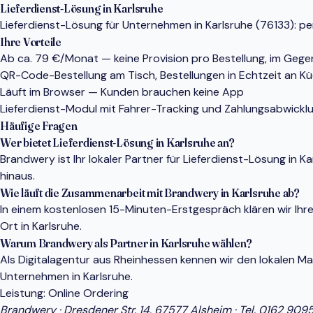
Lieferdienst-Lösung in Karlsruhe
Lieferdienst-Lösung für Unternehmen in Karlsruhe (76133): pe
Ihre Vorteile
Ab ca. 79 €/Monat — keine Provision pro Bestellung, im Gege
QR-Code-Bestellung am Tisch, Bestellungen in Echtzeit an K
Läuft im Browser — Kunden brauchen keine App
Lieferdienst-Modul mit Fahrer-Tracking und Zahlungsabwickl
Häufige Fragen
Wer bietet Lieferdienst-Lösung in Karlsruhe an?
Brandwery ist Ihr lokaler Partner für Lieferdienst-Lösung in
hinaus.
Wie läuft die Zusammenarbeit mit Brandwery in Karlsruhe ab?
In einem kostenlosen 15-Minuten-Erstgespräch klären wir Ihr
Ort in Karlsruhe.
Warum Brandwery als Partner in Karlsruhe wählen?
Als Digitalagentur aus Rheinhessen kennen wir den lokalen 
Unternehmen in Karlsruhe.
Leistung:
Online Ordering
Brandwery · Dresdener Str. 14, 67577 Alsheim · Tel.
0162 909