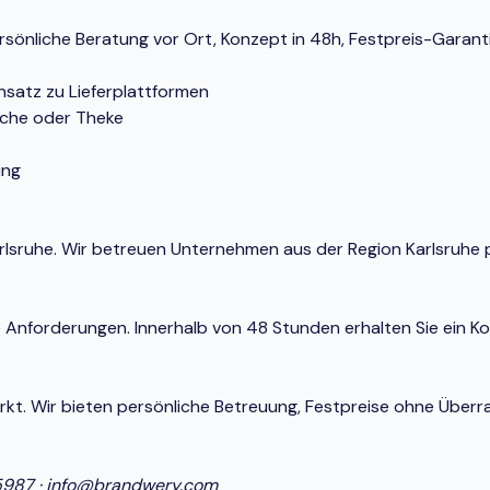
rsönliche Beratung vor Ort, Konzept in 48h, Festpreis-Garanti
nsatz zu Lieferplattformen
üche oder Theke
ung
 Karlsruhe. Wir betreuen Unternehmen aus der Region Karlsruh
e Anforderungen. Innerhalb von 48 Stunden erhalten Sie ein K
Markt. Wir bieten persönliche Betreuung, Festpreise ohne Ü
5987
·
info@brandwery.com