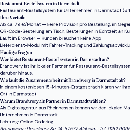
Restaurant-Bestellsystem in Darmstadt
Restaurant-Bestellsystem für Unternehmen in Darmstadt (6428
Ihre Vorteile
Ab ca. 79 €/Monat — keine Provision pro Bestellung, im Gege
QR-Code-Bestellung am Tisch, Bestellungen in Echtzeit an K
Läuft im Browser — Kunden brauchen keine App
Lieferdienst-Modul mit Fahrer-Tracking und Zahlungsabwickl
Häufige Fragen
Wer bietet Restaurant-Bestellsystem in Darmstadt an?
Brandwery ist Ihr lokaler Partner für Restaurant-Bestellsy
darüber hinaus.
Wie läuft die Zusammenarbeit mit Brandwery in Darmstadt ab?
In einem kostenlosen 15-Minuten-Erstgespräch klären wir Ihr
Ort in Darmstadt.
Warum Brandwery als Partner in Darmstadt wählen?
Als Digitalagentur aus Rheinhessen kennen wir den lokalen 
Unternehmen in Darmstadt.
Leistung:
Online Ordering
Brandwery · Dresdener Str. 14, 67577 Alsheim · Tel.
0162 909