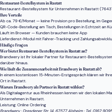
Restaurant-Bestellsystem in Rastatt
Restaurant-Bestellsystem für Unternehmen in Rastatt (76437):
Ihre Vorteile
Ab ca. 79 €/Monat — keine Provision pro Bestellung, im Gege
QR-Code-Bestellung am Tisch, Bestellungen in Echtzeit an K
Läuft im Browser — Kunden brauchen keine App
Lieferdienst-Modul mit Fahrer-Tracking und Zahlungsabwickl
Häufige Fragen
Wer bietet Restaurant-Bestellsystem in Rastatt an?
Brandwery ist Ihr lokaler Partner für Restaurant-Bestellsys
darüber hinaus.
Wie läuft die Zusammenarbeit mit Brandwery in Rastatt ab?
In einem kostenlosen 15-Minuten-Erstgespräch klären wir Ihr
Ort in Rastatt.
Warum Brandwery als Partner in Rastatt wählen?
Als Digitalagentur aus Rheinhessen kennen wir den lokalen 
Unternehmen in Rastatt.
Leistung:
Online Ordering
Brandwery · Dresdener Str. 14, 67577 Alsheim · Tel.
0162 909