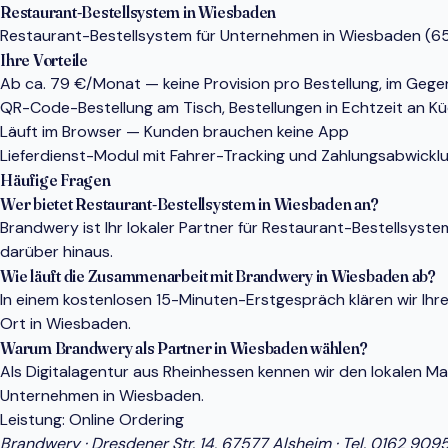
Restaurant-Bestellsystem in Wiesbaden
Restaurant-Bestellsystem für Unternehmen in Wiesbaden (6518
Ihre Vorteile
Ab ca. 79 €/Monat — keine Provision pro Bestellung, im Gege
QR-Code-Bestellung am Tisch, Bestellungen in Echtzeit an K
Läuft im Browser — Kunden brauchen keine App
Lieferdienst-Modul mit Fahrer-Tracking und Zahlungsabwickl
Häufige Fragen
Wer bietet Restaurant-Bestellsystem in Wiesbaden an?
Brandwery ist Ihr lokaler Partner für Restaurant-Bestellsy
darüber hinaus.
Wie läuft die Zusammenarbeit mit Brandwery in Wiesbaden ab?
In einem kostenlosen 15-Minuten-Erstgespräch klären wir Ihr
Ort in Wiesbaden.
Warum Brandwery als Partner in Wiesbaden wählen?
Als Digitalagentur aus Rheinhessen kennen wir den lokalen 
Unternehmen in Wiesbaden.
Leistung:
Online Ordering
Brandwery · Dresdener Str. 14, 67577 Alsheim · Tel.
0162 909